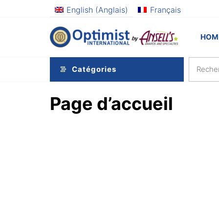
Aller
English
(
Anglais
)
Français
au
contenu
Optimi
Awards
HOM
and
by
Specialties
Ansel
Catégories
Page d’accueil