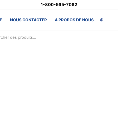
1-800-565-7062
stSupply.ca
E
NOUS CONTACTER
A PROPOS DE NOUS
lsAwards.com