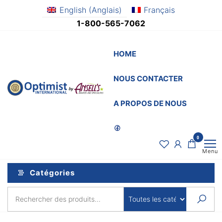
Aller
English
(
Anglais
)
Français
au
1-800-565-7062
contenu
HOME
NOUS CONTACTER
OptimistSupply.ca
Awards
and
by
A PROPOS DE NOUS
Specialties
AnsellsAwards.c
0
Menu
Catégories