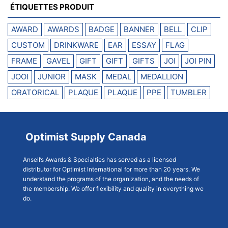
ÉTIQUETTES PRODUIT
AWARD
AWARDS
BADGE
BANNER
BELL
CLIP
CUSTOM
DRINKWARE
EAR
ESSAY
FLAG
FRAME
GAVEL
GIFT
GIFT
GIFTS
JOI
JOI PIN
JOOI
JUNIOR
MASK
MEDAL
MEDALLION
ORATORICAL
PLAQUE
PLAQUE
PPE
TUMBLER
Optimist Supply Canada
Ansell’s Awards & Specialties has served as a licensed
distributor for Optimist International for more than 20 years. We
understand the programs of the organization, and the needs of
the membership. We offer flexibility and quality in everything we
do.