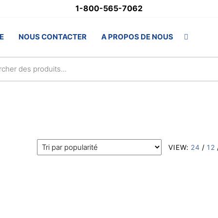
1-800-565-7062
stSupply.ca
E
NOUS CONTACTER
A PROPOS DE NOUS
lsAwards.com
VIEW:
24
/
12