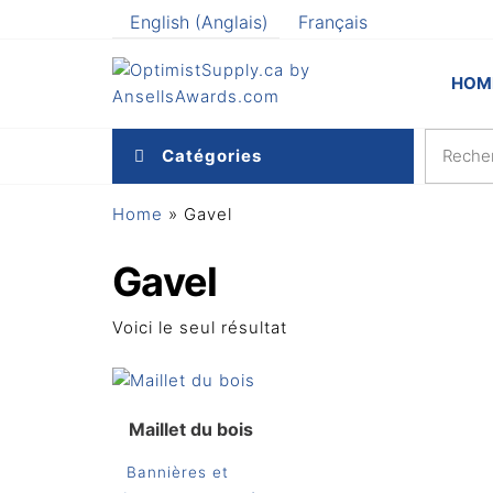
Aller
English
(
Anglais
)
Français
au
contenu
Optimi
Awards
HOM
and
by
Specialties
Ansel
Catégories
Home
»
Gavel
Gavel
Voici le seul résultat
Maillet du bois
Bannières et