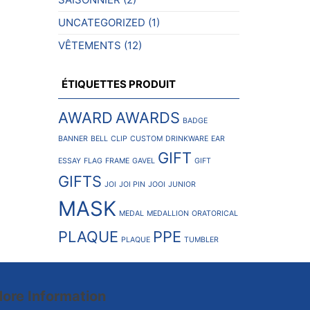
UNCATEGORIZED
(1)
VÊTEMENTS
(12)
ÉTIQUETTES PRODUIT
AWARD
AWARDS
BADGE
BANNER
BELL
CLIP
CUSTOM
DRINKWARE
EAR
GIFT
ESSAY
FLAG
FRAME
GAVEL
GIFT
GIFTS
JOI
JOI PIN
JOOI
JUNIOR
MASK
MEDAL
MEDALLION
ORATORICAL
PLAQUE
PPE
PLAQUE
TUMBLER
ore Information