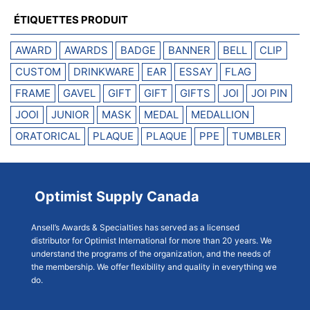
ÉTIQUETTES PRODUIT
AWARD
AWARDS
BADGE
BANNER
BELL
CLIP
CUSTOM
DRINKWARE
EAR
ESSAY
FLAG
FRAME
GAVEL
GIFT
GIFT
GIFTS
JOI
JOI PIN
JOOI
JUNIOR
MASK
MEDAL
MEDALLION
ORATORICAL
PLAQUE
PLAQUE
PPE
TUMBLER
Optimist Supply Canada
Ansell’s Awards & Specialties has served as a licensed
distributor for Optimist International for more than 20 years. We
understand the programs of the organization, and the needs of
the membership. We offer flexibility and quality in everything we
do.