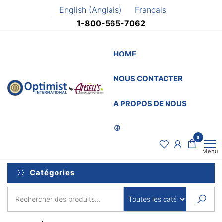
Aller
English
(
Anglais
)
Français
au
1-800-565-7062
contenu
HOME
NOUS CONTACTER
OptimistSupply.ca
Awards
and
by
A PROPOS DE NOUS
Specialties
AnsellsAwards.c
0
Menu
Catégories