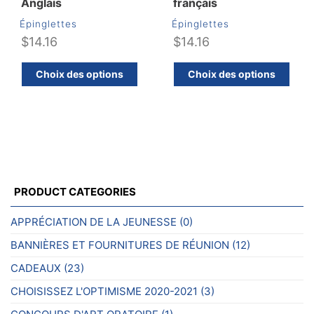
su
Anglais
français
la
Épinglettes
Épinglettes
pa
$
14.16
$
14.16
d
Ce
C
pr
Choix des options
Choix des options
produit
pr
a
a
plusieurs
pl
variations.
va
Les
Le
options
op
peuvent
pe
PRODUCT CATEGORIES
être
êt
choisies
ch
APPRÉCIATION DE LA JEUNESSE
(0)
sur
su
BANNIÈRES ET FOURNITURES DE RÉUNION
(12)
la
la
page
pa
CADEAUX
(23)
du
d
CHOISISSEZ L'OPTIMISME 2020-2021
(3)
produit
pr