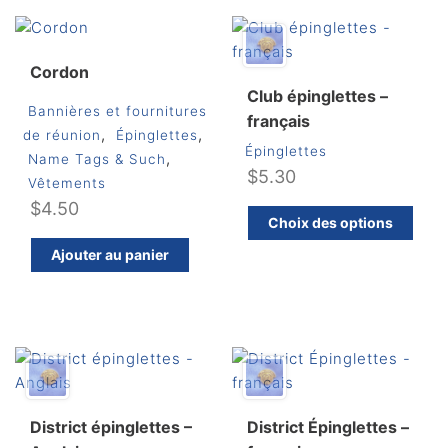
$5.30
Les
options
peuvent
Cordon
être
Club épinglettes –
Bannières et fournitures
choisies
français
,
,
de réunion
Épinglettes
sur
Épinglettes
,
Name Tags & Such
la
$
5.30
Vêtements
page
$
4.50
C
du
Choix des options
pr
produit
Ajouter au panier
a
pl
va
Le
op
pe
êt
ch
District épinglettes –
District Épinglettes –