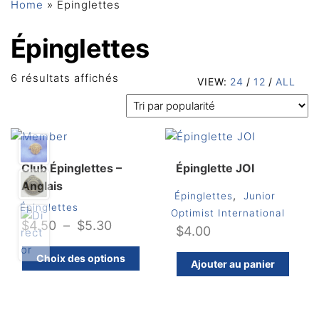
Home
»
Épinglettes
Épinglettes
Trié
6 résultats affichés
VIEW:
24
/
12
/
ALL
par
popularité
Club Épinglettes –
Épinglette JOI
Anglais
,
Épinglettes
Junior
Épinglettes
Optimist International
Plage
$
4.50
–
$
5.30
$
4.00
de
Ce
Choix des options
prix :
Ajouter au panier
produit
$4.50
a
plusieurs
à
variations.