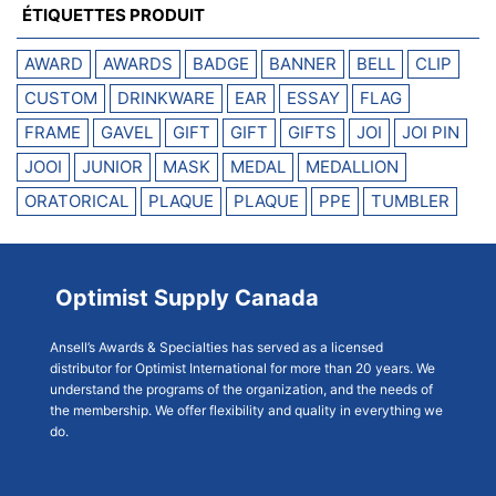
ÉTIQUETTES PRODUIT
AWARD
AWARDS
BADGE
BANNER
BELL
CLIP
CUSTOM
DRINKWARE
EAR
ESSAY
FLAG
FRAME
GAVEL
GIFT
GIFT
GIFTS
JOI
JOI PIN
JOOI
JUNIOR
MASK
MEDAL
MEDALLION
ORATORICAL
PLAQUE
PLAQUE
PPE
TUMBLER
Optimist Supply Canada
Ansell’s Awards & Specialties has served as a licensed
distributor for Optimist International for more than 20 years. We
understand the programs of the organization, and the needs of
the membership. We offer flexibility and quality in everything we
do.