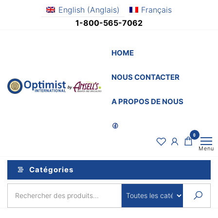
Aller
English
(
Anglais
)
Français
au
1-800-565-7062
contenu
HOME
NOUS CONTACTER
OptimistSupply.ca
Awards
and
by
A PROPOS DE NOUS
Specialties
AnsellsAwards.c
0
Menu
Catégories