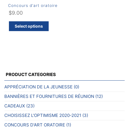
Concours d'art oratoire
$
9.00
Ce
Select options
produit
a
plusieurs
variations.
Les
options
peuvent
PRODUCT CATEGORIES
être
choisies
APPRÉCIATION DE LA JEUNESSE
(0)
sur
BANNIÈRES ET FOURNITURES DE RÉUNION
(12)
la
page
CADEAUX
(23)
du
CHOISISSEZ L'OPTIMISME 2020-2021
(3)
produit
CONCOURS D'ART ORATOIRE
(1)