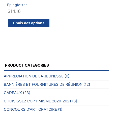
Épinglettes
$
14.16
Ce
Choix des options
produit
a
plusieurs
variations.
Les
options
peuvent
PRODUCT CATEGORIES
être
choisies
APPRÉCIATION DE LA JEUNESSE
(0)
sur
BANNIÈRES ET FOURNITURES DE RÉUNION
(12)
la
page
CADEAUX
(23)
du
CHOISISSEZ L'OPTIMISME 2020-2021
(3)
produit
CONCOURS D'ART ORATOIRE
(1)