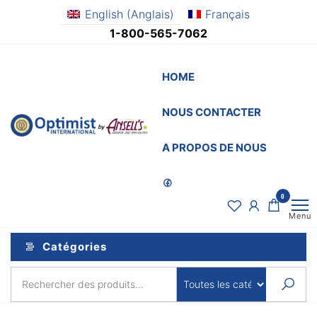
Aller
English
(
Anglais
)
Français
au
1-800-565-7062
contenu
HOME
NOUS CONTACTER
OptimistSupply.ca
Awards
and
by
A PROPOS DE NOUS
Specialties
AnsellsAwards.c
0
Menu
Catégories