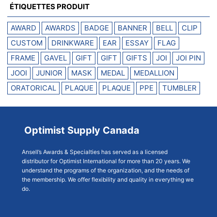
ÉTIQUETTES PRODUIT
AWARD
AWARDS
BADGE
BANNER
BELL
CLIP
CUSTOM
DRINKWARE
EAR
ESSAY
FLAG
FRAME
GAVEL
GIFT
GIFT
GIFTS
JOI
JOI PIN
JOOI
JUNIOR
MASK
MEDAL
MEDALLION
ORATORICAL
PLAQUE
PLAQUE
PPE
TUMBLER
Optimist Supply Canada
Ansell’s Awards & Specialties has served as a licensed
distributor for Optimist International for more than 20 years. We
understand the programs of the organization, and the needs of
the membership. We offer flexibility and quality in everything we
do.