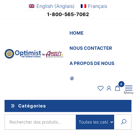
Aller
English
(
Anglais
)
Français
au
1-800-565-7062
contenu
HOME
NOUS CONTACTER
OptimistSupply.ca
Awards
and
by
A PROPOS DE NOUS
Specialties
AnsellsAwards.c
0
Menu
Catégories