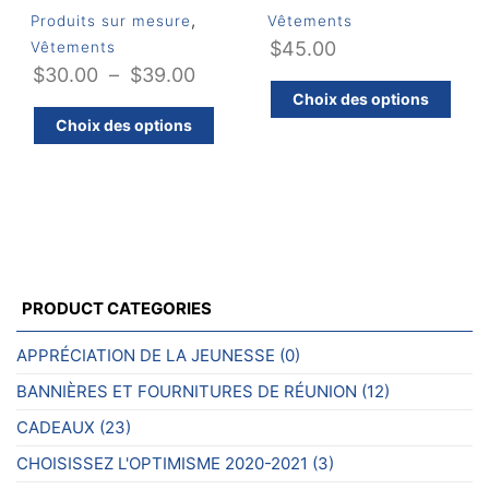
,
Produits sur mesure
Vêtements
$
45.00
Vêtements
Plage
$
30.00
–
$
39.00
C
Choix des options
de
Ce
pr
Choix des options
prix :
produit
a
$30.00
a
pl
plusieurs
va
à
variations.
Le
$39.00
Les
op
options
pe
peuvent
êt
PRODUCT CATEGORIES
être
ch
choisies
su
APPRÉCIATION DE LA JEUNESSE
(0)
sur
la
BANNIÈRES ET FOURNITURES DE RÉUNION
(12)
la
pa
page
d
CADEAUX
(23)
du
pr
CHOISISSEZ L'OPTIMISME 2020-2021
(3)
produit