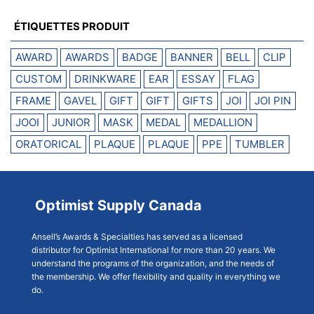
ÉTIQUETTES PRODUIT
AWARD
AWARDS
BADGE
BANNER
BELL
CLIP
CUSTOM
DRINKWARE
EAR
ESSAY
FLAG
FRAME
GAVEL
GIFT
GIFT
GIFTS
JOI
JOI PIN
JOOI
JUNIOR
MASK
MEDAL
MEDALLION
ORATORICAL
PLAQUE
PLAQUE
PPE
TUMBLER
Optimist Supply Canada
Ansell’s Awards & Specialties has served as a licensed
distributor for Optimist International for more than 20 years. We
understand the programs of the organization, and the needs of
the membership. We offer flexibility and quality in everything we
do.