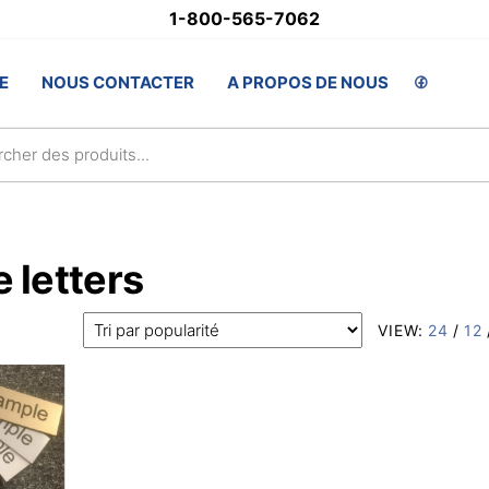
1-800-565-7062
stSupply.ca
E
NOUS CONTACTER
A PROPOS DE NOUS
lsAwards.com
 letters
VIEW:
24
/
12