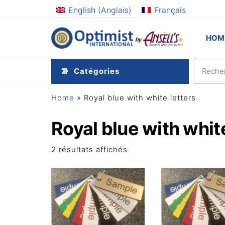
Aller
English
(
Anglais
)
Français
au
contenu
Optimi
Awards
HOM
and
by
Specialties
Ansel
Catégories
Home
»
Royal blue with white letters
Royal blue with white
Trié
2 résultats affichés
par
popularité