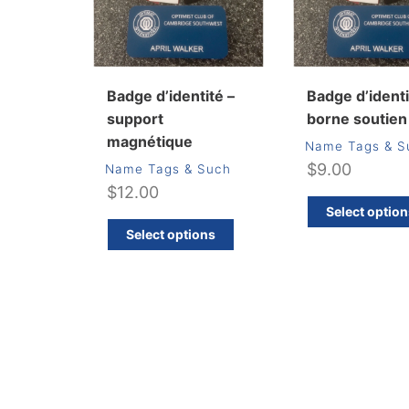
Badge d’identité –
Badge d’identi
support
borne soutien
magnétique
Name Tags & S
$
9.00
Name Tags & Such
$
12.00
Select optio
Ce
Select options
produit
a
plusieurs
variations.
Les
options
peuvent
être