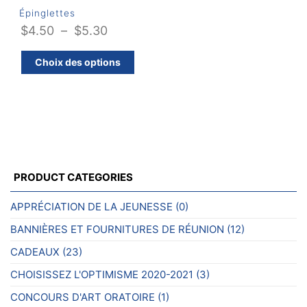
Épinglettes
Plage
$
4.50
–
$
5.30
de
Ce
Choix des options
prix :
produit
$4.50
a
plusieurs
à
variations.
$5.30
Les
options
peuvent
PRODUCT CATEGORIES
être
choisies
APPRÉCIATION DE LA JEUNESSE
(0)
sur
BANNIÈRES ET FOURNITURES DE RÉUNION
(12)
la
page
CADEAUX
(23)
du
CHOISISSEZ L'OPTIMISME 2020-2021
(3)
produit
CONCOURS D'ART ORATOIRE
(1)