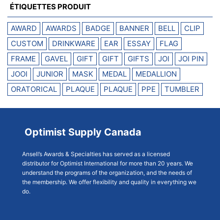
ÉTIQUETTES PRODUIT
AWARD
AWARDS
BADGE
BANNER
BELL
CLIP
CUSTOM
DRINKWARE
EAR
ESSAY
FLAG
FRAME
GAVEL
GIFT
GIFT
GIFTS
JOI
JOI PIN
JOOI
JUNIOR
MASK
MEDAL
MEDALLION
ORATORICAL
PLAQUE
PLAQUE
PPE
TUMBLER
Optimist Supply Canada
Ansell’s Awards & Specialties has served as a licensed
distributor for Optimist International for more than 20 years. We
understand the programs of the organization, and the needs of
the membership. We offer flexibility and quality in everything we
do.