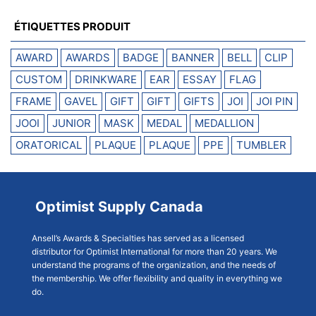
ÉTIQUETTES PRODUIT
AWARD
AWARDS
BADGE
BANNER
BELL
CLIP
CUSTOM
DRINKWARE
EAR
ESSAY
FLAG
FRAME
GAVEL
GIFT
GIFT
GIFTS
JOI
JOI PIN
JOOI
JUNIOR
MASK
MEDAL
MEDALLION
ORATORICAL
PLAQUE
PLAQUE
PPE
TUMBLER
Optimist Supply Canada
Ansell’s Awards & Specialties has served as a licensed
distributor for Optimist International for more than 20 years. We
understand the programs of the organization, and the needs of
the membership. We offer flexibility and quality in everything we
do.