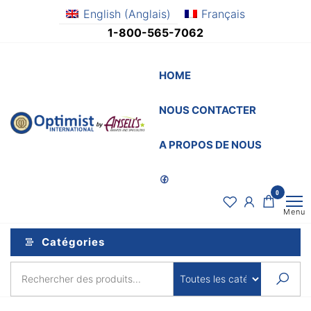
Aller
English
(
Anglais
)
Français
au
1-800-565-7062
contenu
HOME
NOUS CONTACTER
OptimistSupply.ca
Awards
and
by
A PROPOS DE NOUS
Specialties
AnsellsAwards.c
0
Menu
Catégories