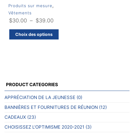
,
Produits sur mesure
Vêtements
Plage
$
30.00
–
$
39.00
de
Ce
Choix des options
prix :
produit
$30.00
a
plusieurs
à
variations.
$39.00
Les
options
peuvent
PRODUCT CATEGORIES
être
choisies
APPRÉCIATION DE LA JEUNESSE
(0)
sur
BANNIÈRES ET FOURNITURES DE RÉUNION
(12)
la
page
CADEAUX
(23)
du
CHOISISSEZ L'OPTIMISME 2020-2021
(3)
produit