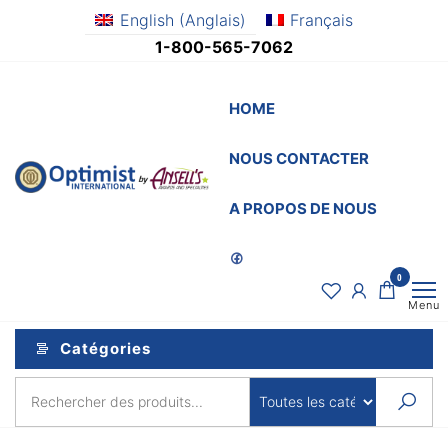
Aller
English
(
Anglais
)
Français
au
1-800-565-7062
contenu
HOME
NOUS CONTACTER
OptimistSupply.ca
Awards
and
by
A PROPOS DE NOUS
Specialties
AnsellsAwards.c
0
Menu
Catégories