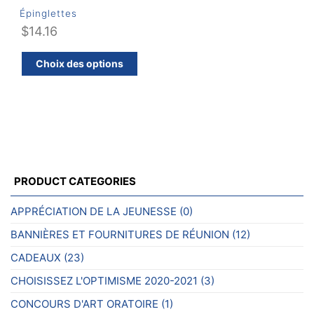
Épinglettes
$
14.16
Ce
Choix des options
produit
a
plusieurs
variations.
Les
options
peuvent
PRODUCT CATEGORIES
être
choisies
APPRÉCIATION DE LA JEUNESSE
(0)
sur
BANNIÈRES ET FOURNITURES DE RÉUNION
(12)
la
page
CADEAUX
(23)
du
CHOISISSEZ L'OPTIMISME 2020-2021
(3)
produit
CONCOURS D'ART ORATOIRE
(1)