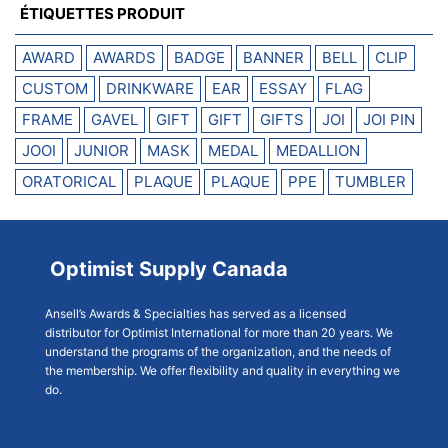
ÉTIQUETTES PRODUIT
AWARD
AWARDS
BADGE
BANNER
BELL
CLIP
CUSTOM
DRINKWARE
EAR
ESSAY
FLAG
FRAME
GAVEL
GIFT
GIFT
GIFTS
JOI
JOI PIN
JOOI
JUNIOR
MASK
MEDAL
MEDALLION
ORATORICAL
PLAQUE
PLAQUE
PPE
TUMBLER
Optimist Supply Canada
Ansell’s Awards & Specialties has served as a licensed
distributor for Optimist International for more than 20 years. We
understand the programs of the organization, and the needs of
the membership. We offer flexibility and quality in everything we
do.