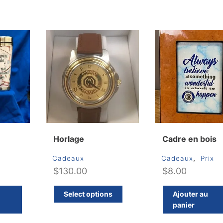
Horlage
Cadre en bois
,
Cadeaux
Cadeaux
Prix
$
130.00
$
8.00
Ce
Select options
Ajouter au
produit
panier
a