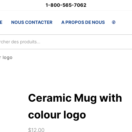
1-800-565-7062
stSupply.ca
E
NOUS CONTACTER
A PROPOS DE NOUS
lsAwards.com
r logo
Ceramic Mug with
colour logo
$
12.00