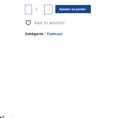
quantité
-
+
Ajouter au panier
de
Ceramic
Add to wishlist
Mug
with
Catégorie :
Cadeaux
colour
logo