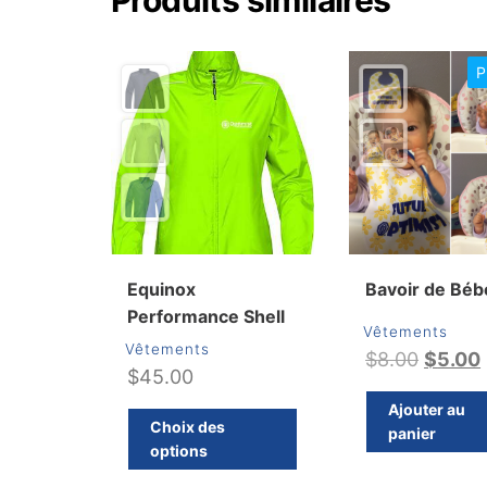
P
Equinox
Bavoir de Béb
Performance Shell
Vêtements
Vêtements
Le
$
8.00
$
5.00
$
45.00
prix
Ajouter au
Ce
initial
Choix des
panier
produit
était :
options
a
$8.00.