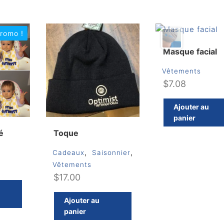
romo !
Masque facial
Vêtements
$
7.08
Ajouter au
panier
é
Toque
,
,
Cadeaux
Saisonnier
Le
Vêtements
$
17.00
prix
actuel
Ajouter au
est :
panier
$5.00.