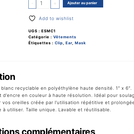
quantité
-
+
Ajouter au panier
de
Pince
Add to wishlist
à
masque
UGS :
ESMC1
Catégorie :
Vêtements
Étiquettes :
Clip
,
Ear
,
Mask
tion
 blanc recyclable en polyéthylène haute densité. 1″ x 6″.
t d’encre en couleur à haute résolution. Idéal pour soula
 vos oreilles créée par l’utilisation répétitive et prolongé
à utiliser. Taille unique. Lavable et réutilisable.
tions complémentaires