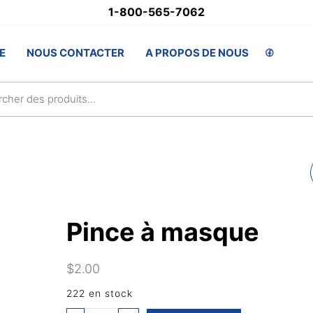
1-800-565-7062
stSupply.ca
E
NOUS CONTACTER
A PROPOS DE NOUS
lsAwards.com
MASQUES
Pince à masque
$
2.00
222 en stock