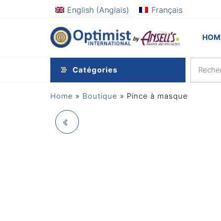
Aller
English
(
Anglais
)
Français
au
contenu
Optimi
Awards
HOM
and
by
Specialties
Ansel
Catégories
Home
»
Boutique
»
Pince à masque
BANNIÈRE
RÉTRACTABLE -
DESIGN SUR MESURE