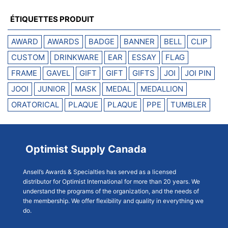
ÉTIQUETTES PRODUIT
AWARD
AWARDS
BADGE
BANNER
BELL
CLIP
CUSTOM
DRINKWARE
EAR
ESSAY
FLAG
FRAME
GAVEL
GIFT
GIFT
GIFTS
JOI
JOI PIN
JOOI
JUNIOR
MASK
MEDAL
MEDALLION
ORATORICAL
PLAQUE
PLAQUE
PPE
TUMBLER
Optimist Supply Canada
Ansell’s Awards & Specialties has served as a licensed
distributor for Optimist International for more than 20 years. We
understand the programs of the organization, and the needs of
the membership. We offer flexibility and quality in everything we
do.