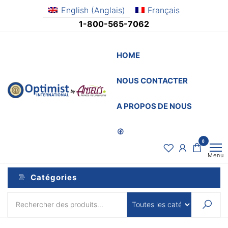
Aller
English
(
Anglais
)
Français
au
1-800-565-7062
contenu
HOME
NOUS CONTACTER
OptimistSupply.ca
Awards
and
by
A PROPOS DE NOUS
Specialties
AnsellsAwards.c
0
Menu
Catégories