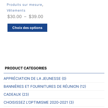
,
Produits sur mesure
Vêtements
Plage
$
30.00
–
$
39.00
de
Ce
Choix des options
prix :
produit
$30.00
a
plusieurs
à
variations.
$39.00
Les
options
peuvent
PRODUCT CATEGORIES
être
choisies
APPRÉCIATION DE LA JEUNESSE
(0)
sur
BANNIÈRES ET FOURNITURES DE RÉUNION
(12)
la
page
CADEAUX
(23)
du
CHOISISSEZ L'OPTIMISME 2020-2021
(3)
produit