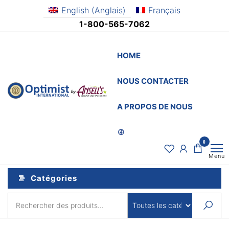
Aller
English
(
Anglais
)
Français
au
1-800-565-7062
contenu
HOME
NOUS CONTACTER
OptimistSupply.ca
Awards
and
by
A PROPOS DE NOUS
Specialties
AnsellsAwards.c
0
Menu
Catégories