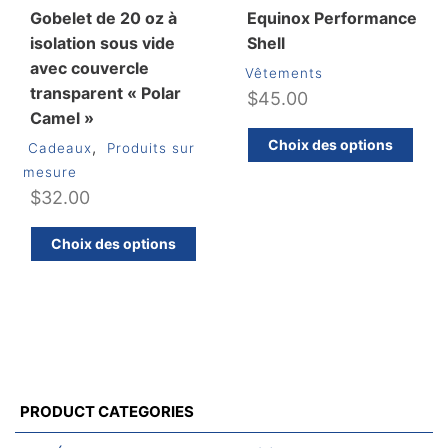
pr
Gobelet de 20 oz à
Equinox Performance
isolation sous vide
Shell
avec couvercle
Vêtements
transparent « Polar
$
45.00
Camel »
C
Choix des options
,
Cadeaux
Produits sur
pr
mesure
a
$
32.00
pl
va
Ce
Choix des options
Le
produit
op
a
pe
plusieurs
êt
variations.
ch
Les
su
options
la
peuvent
PRODUCT CATEGORIES
pa
être
d
choisies