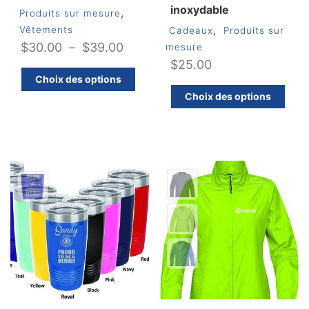
inoxydable
,
Produits sur mesure
,
Vêtements
Cadeaux
Produits sur
Plage
$
30.00
–
$
39.00
mesure
$
25.00
de
Ce
Choix des options
prix :
produit
C
Choix des options
$30.00
a
pr
plusieurs
a
à
variations.
pl
$39.00
Les
va
options
Le
peuvent
op
être
pe
choisies
êt
sur
ch
la
su
page
la
du
pa
produit
d