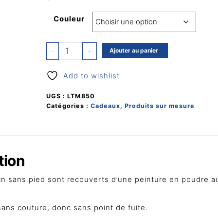
Couleur
quantité
-
+
Ajouter au panier
de
Verres
Add to wishlist
à
vin
UGS :
LTM850
sans
Catégories :
Cadeaux
,
Produits sur mesure
pied
en
acier
inoxydable
tion
vin sans pied sont recouverts d’une peinture en poudre a
ans couture, donc sans point de fuite.