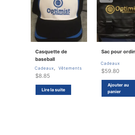
Casquette de
Sac pour ordi
baseball
Cadeaux
,
Cadeaux
Vêtements
$
59.80
$
8.85
Ajouter au
Lire la suite
panier