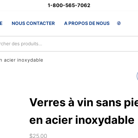
1-800-565-7062
stSupply.ca
E
NOUS CONTACTER
A PROPOS DE NOUS
lsAwards.com
n acier inoxydable
REFROIDISSEUR DE
BOÎTE PLIANTE
Verres à vin sans pi
en acier inoxydable
$
25.00