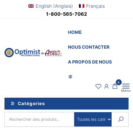
Aller
English
(
Anglais
)
Français
au
1-800-565-7062
contenu
HOME
NOUS CONTACTER
OptimistSupply.ca
Awards
and
by
A PROPOS DE NOUS
Specialties
AnsellsAwards.c
0
Menu
Catégories