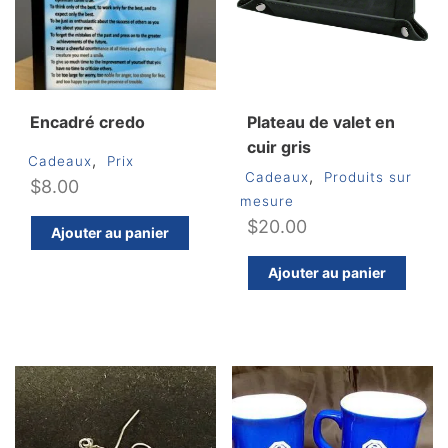
Encadré credo
Plateau de valet en
cuir gris
,
Cadeaux
Prix
,
Cadeaux
Produits sur
$
8.00
mesure
$
20.00
Ajouter au panier
Ajouter au panier