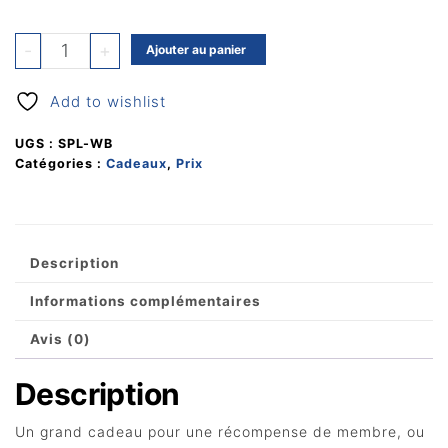
quantité
-
+
Ajouter au panier
de
Cadre
Add to wishlist
en
bois
UGS :
SPL-WB
Catégories :
Cadeaux
,
Prix
Description
Informations complémentaires
Avis (0)
Description
Un grand cadeau pour une récompense de membre, ou