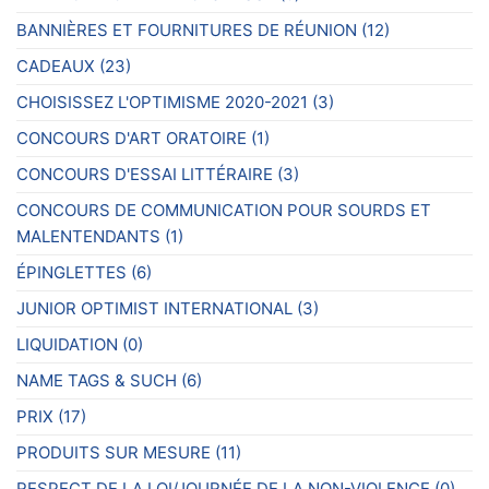
sur
BANNIÈRES ET FOURNITURES DE RÉUNION
(12)
la
page
CADEAUX
(23)
du
CHOISISSEZ L'OPTIMISME 2020-2021
(3)
produit
CONCOURS D'ART ORATOIRE
(1)
CONCOURS D'ESSAI LITTÉRAIRE
(3)
CONCOURS DE COMMUNICATION POUR SOURDS ET
MALENTENDANTS
(1)
ÉPINGLETTES
(6)
JUNIOR OPTIMIST INTERNATIONAL
(3)
LIQUIDATION
(0)
NAME TAGS & SUCH
(6)
PRIX
(17)
PRODUITS SUR MESURE
(11)
RESPECT DE LA LOI/JOURNÉE DE LA NON-VIOLENCE
(0)