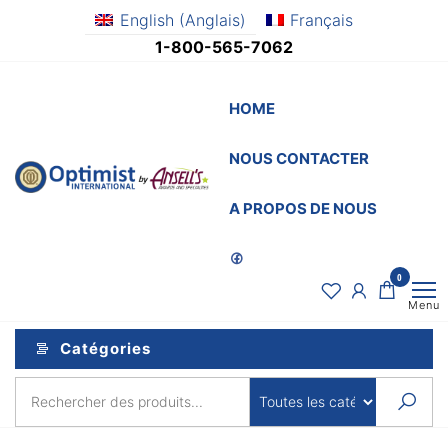
Aller
English
(
Anglais
)
Français
au
1-800-565-7062
contenu
HOME
NOUS CONTACTER
OptimistSupply.ca
Awards
and
by
A PROPOS DE NOUS
Specialties
AnsellsAwards.c
0
Menu
Catégories