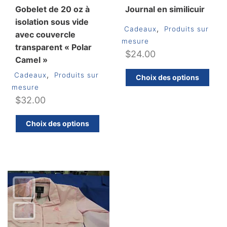
pr
Gobelet de 20 oz à
Journal en similicuir
isolation sous vide
,
Cadeaux
Produits sur
avec couvercle
mesure
transparent « Polar
$
24.00
Camel »
C
,
Cadeaux
Produits sur
Choix des options
pr
mesure
a
$
32.00
pl
Ce
va
Choix des options
produit
Le
a
op
plusieurs
pe
variations.
êt
Les
ch
options
su
peuvent
la
être
pa
choisies