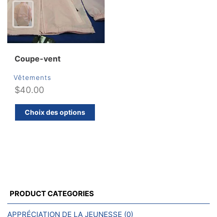
d
sur
pr
la
page
du
produit
Coupe-vent
Vêtements
$
40.00
Ce
Choix des options
produit
a
plusieurs
variations.
Les
options
peuvent
PRODUCT CATEGORIES
être
choisies
APPRÉCIATION DE LA JEUNESSE
(0)