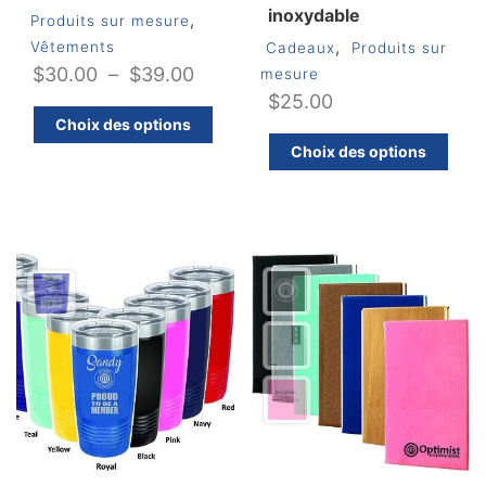
inoxydable
,
Produits sur mesure
,
Vêtements
Cadeaux
Produits sur
Plage
$
30.00
–
$
39.00
mesure
$
25.00
de
Ce
Choix des options
prix :
produit
C
Choix des options
$30.00
a
pr
plusieurs
a
à
variations.
pl
$39.00
Les
va
options
Le
peuvent
op
être
pe
choisies
êt
sur
ch
la
su
page
la
du
pa
produit
d